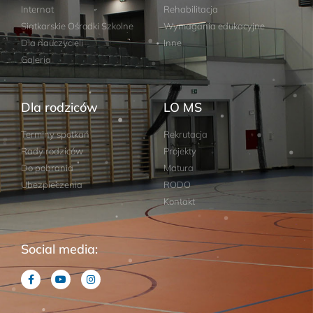
Internat
Rehabilitacja
Siatkarskie Ośrodki Szkolne
Wymagania edukacyjne
Dla nauczycieli
Inne
Galeria
Dla rodziców
LO MS
Terminy spotkań
Rekrutacja
Rady rodziców
Projekty
Do pobrania
Matura
Ubezpieczenia
RODO
Kontakt
Social media: