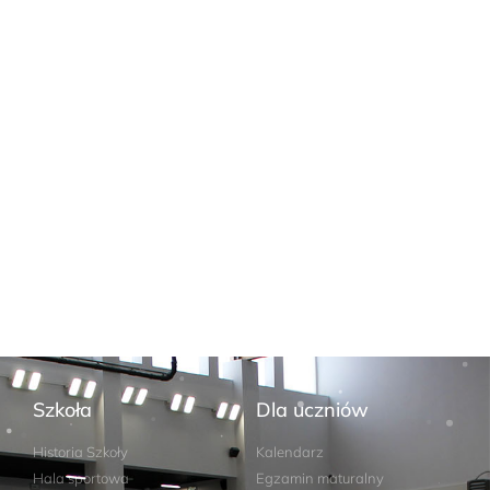
Szkoła
Dla uczniów
Historia Szkoły
Kalendarz
Hala sportowa
Egzamin maturalny