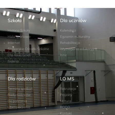
Szkoła
Dla uczniów
Historia Szkoły
Kalendarz
Hala sportowa
Egzamin maturalny
Internat
Rehabilitacja
Siatkarskie Ośrodki Szkolne
Wymagania edukacyjne
Dla nauczycieli
Inne
Galeria
Dla rodziców
LO MS
Terminy spotkań
Rekrutacja
Rady rodziców
Projekty
Do pobrania
Matura
Ubezpieczenia
RODO
Kontakt