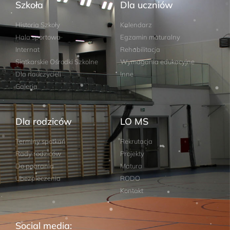
Szkoła
Dla uczniów
Historia Szkoły
Kalendarz
Hala sportowa
Egzamin maturalny
Internat
Rehabilitacja
Siatkarskie Ośrodki Szkolne
Wymagania edukacyjne
Dla nauczycieli
Inne
Galeria
Dla rodziców
LO MS
Terminy spotkań
Rekrutacja
Rady rodziców
Projekty
Do pobrania
Matura
Ubezpieczenia
RODO
Kontakt
Social media: