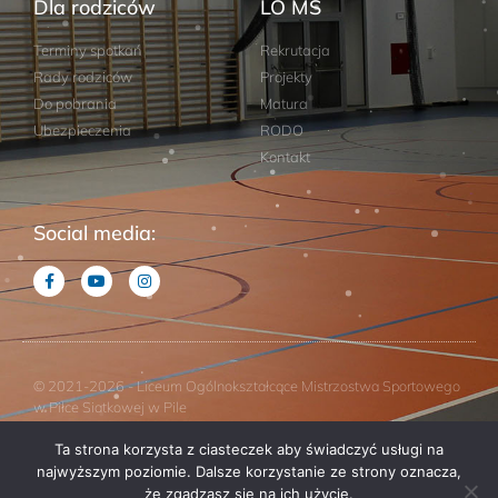
Dla rodziców
LO MS
Terminy spotkań
Rekrutacja
Rady rodziców
Projekty
Do pobrania
Matura
Ubezpieczenia
RODO
Kontakt
Social media:
© 2021-2026 - Liceum Ogólnokształcące Mistrzostwa Sportowego
w Piłce Siatkowej w Pile
Ta strona korzysta z ciasteczek aby świadczyć usługi na
Projekt: Studio Horizon
najwyższym poziomie. Dalsze korzystanie ze strony oznacza,
że zgadzasz się na ich użycie.