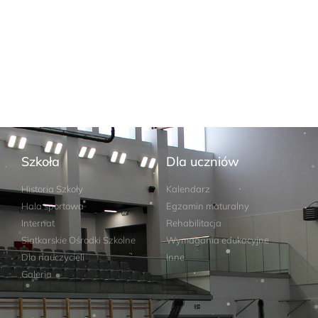
Szkoła
Dla uczniów
Historia Szkoły
Kalendarz
Hala sportowa
Egzamin maturalny
Internat
Rehabilitacja
Siatkarskie Ośrodki Szkolne
Wymagania edukacyjne
Dla nauczycieli
Inne
Galeria