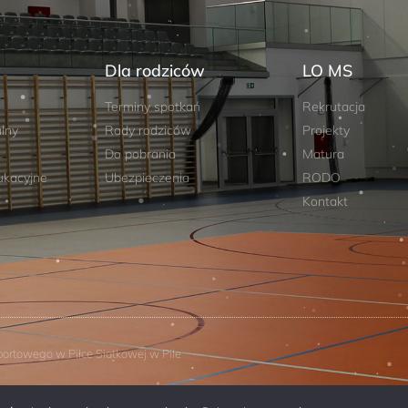
w
Dla rodziców
LO MS
Terminy spotkań
Rekrutacja
lny
Rady rodziców
Projekty
Do pobrania
Matura
kacyjne
Ubezpieczenia
RODO
Kontakt
ortowego w Piłce Siatkowej w Pile