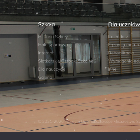
Szkoła
Dla ucznió
Historia Szkoły
Kalendarz
Hala sportowa
Egzamin matura
Internat
Rehabilitacja
Siatkarskie Ośrodki Szkolne
Wymagania edu
Dla nauczycieli
Inne
Galeria
© 2021-2026 - Liceum Ogólnokształcące Mistrzostwa Sp