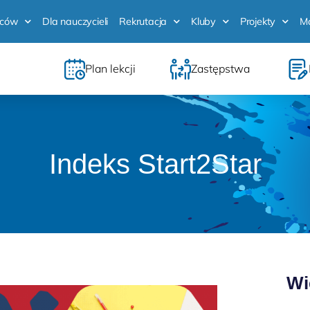
iców
Dla nauczycieli
Rekrutacja
Kluby
Projekty
M
Plan lekcji
Zastępstwa
Indeks Start2Star
Wi