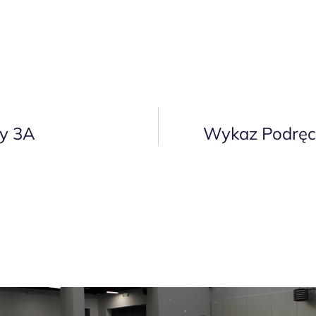
sy 3A
Wykaz Podręc