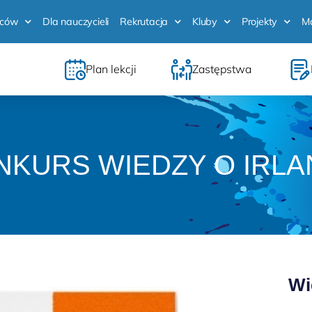
iców
Dla nauczycieli
Rekrutacja
Kluby
Projekty
M
Plan lekcji
Zastępstwa
NKURS WIEDZY O IRLAN
Wi