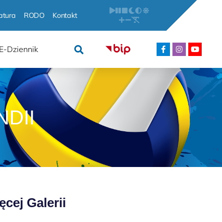
atura
RODO
Kontakt
E-Dziennik
DII
ęcej Galerii