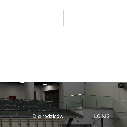
w
Dla rodziców
LO MS