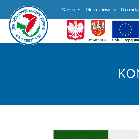
Szkoła
Dla uczniów
Dla rodz
KO