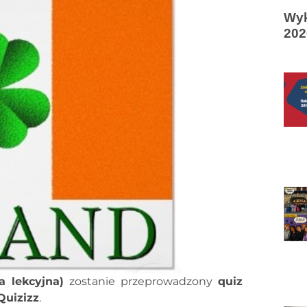
Wyk
202
a lekcyjna)
zostanie przeprowadzony
quiz
uizizz
.