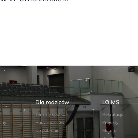
w
Dla rodziców
LO MS
Terminy spotkań
Rekrutacja
lny
Rady rodziców
Projekty
Do pobrania
Matura