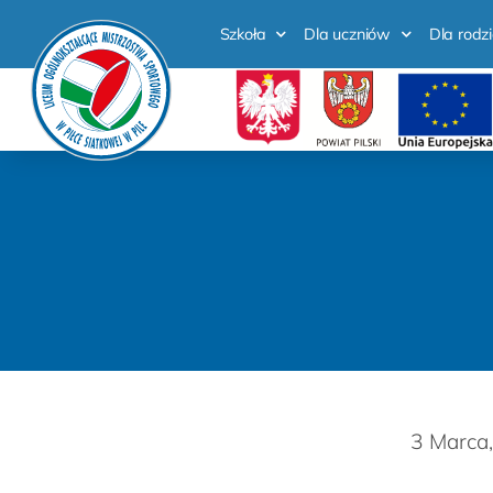
Szkoła
Dla uczniów
Dla rodz
3 Marca