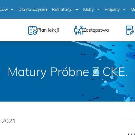
iców
Dla nauczycieli
Rekrutacja
Kluby
Projekty
M
Plan lekcji
Zastępstwa
Matury Próbne Z CKE.
, 2021