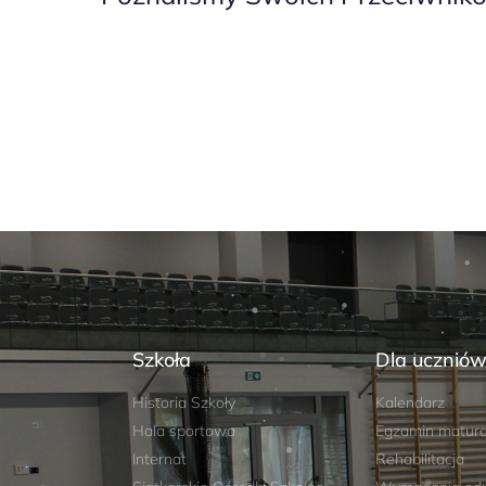
Szkoła
Dla ucznió
Historia Szkoły
Kalendarz
Hala sportowa
Egzamin matura
Internat
Rehabilitacja