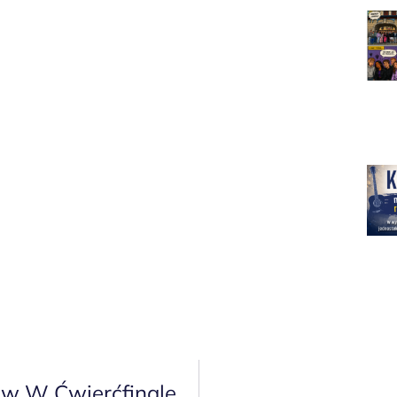
Poznaliśmy Swoich Przeciwników W Ćwierćfinale Mistrzostwa Polski Juniorów.