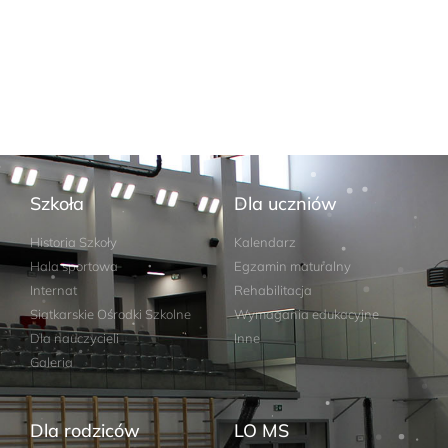
Szkoła
Dla uczniów
Historia Szkoły
Kalendarz
Hala sportowa
Egzamin maturalny
Internat
Rehabilitacja
Siatkarskie Ośrodki Szkolne
Wymagania edukacyjne
Dla nauczycieli
Inne
Galeria
Dla rodziców
LO MS