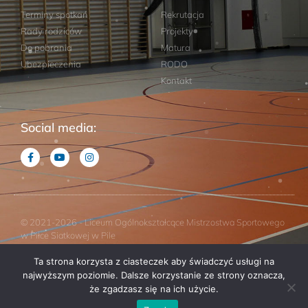
Terminy spotkań
Rekrutacja
Rady rodziców
Projekty
Do pobrania
Matura
Ubezpieczenia
RODO
Kontakt
Social media:
© 2021-2026 - Liceum Ogólnokształcące Mistrzostwa Sportowego
w Piłce Siatkowej w Pile
Ta strona korzysta z ciasteczek aby świadczyć usługi na
Projekt: Studio Horizon
najwyższym poziomie. Dalsze korzystanie ze strony oznacza,
że zgadzasz się na ich użycie.