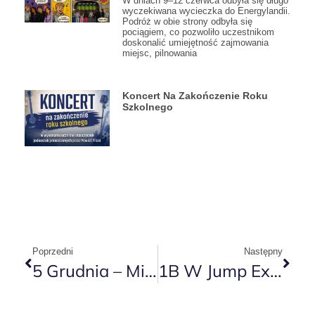
W dniach 9–12 czerwca odbyła się długo
wyczekiwana wycieczka do Energylandii.
Podróż w obie strony odbyła się
pociągiem, co pozwoliło uczestnikom
doskonalić umiejętność zajmowania
miejsc, pilnowania
Koncert Na Zakończenie Roku
Szkolnego
Poprzedni
Następny
5 Grudnia – Międzynarodowy Dzień Wolontariusza
1B W Jump Extreme