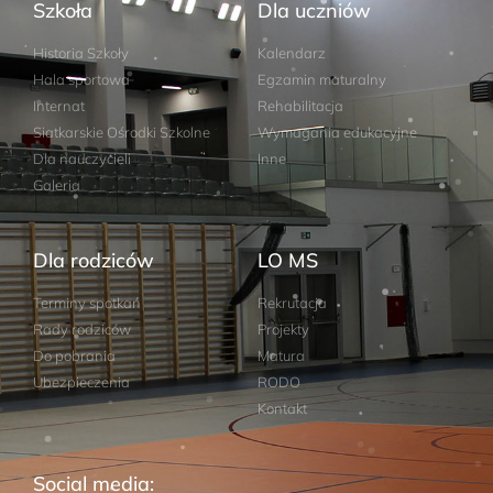
Szkoła
Dla uczniów
Historia Szkoły
Kalendarz
Hala sportowa
Egzamin maturalny
Internat
Rehabilitacja
Siatkarskie Ośrodki Szkolne
Wymagania edukacyjne
Dla nauczycieli
Inne
Galeria
Dla rodziców
LO MS
Terminy spotkań
Rekrutacja
Rady rodziców
Projekty
Do pobrania
Matura
Ubezpieczenia
RODO
Kontakt
Social media: