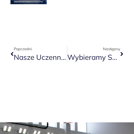
Poprzedni
Następny
Nasze Uczennice Zdobyły Wicemistrzostwo Wielkopolski !!!
Wybieramy Sportowy Talent Roku 2015 !