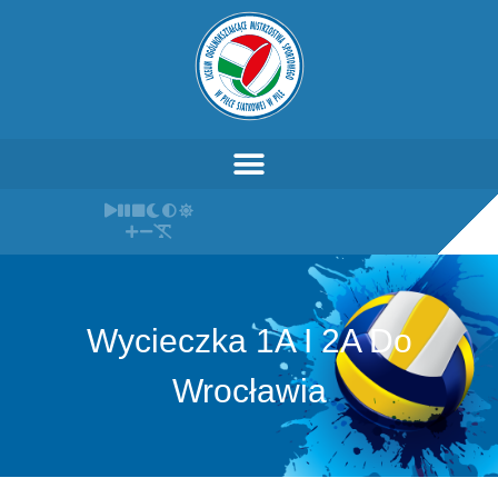
Wycieczka 1A I 2A Do
Wrocławia