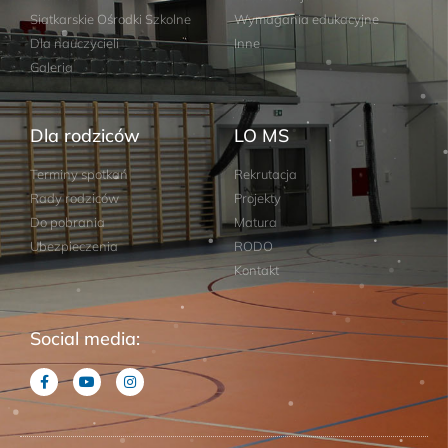
Siatkarskie Ośrodki Szkolne
Wymagania edukacyjne
Dla nauczycieli
Inne
Galeria
Dla rodziców
LO MS
Terminy spotkań
Rekrutacja
Rady rodziców
Projekty
Do pobrania
Matura
Ubezpieczenia
RODO
Kontakt
Social media: