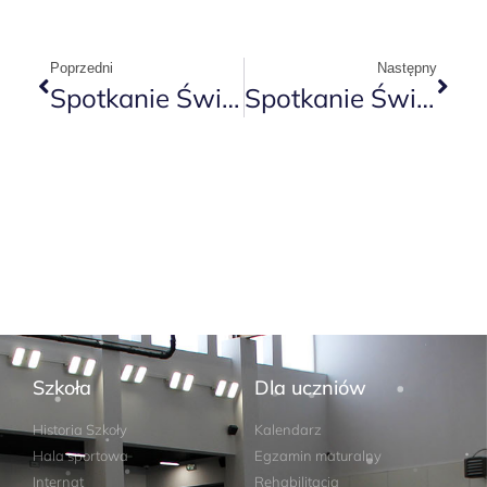
Poprzedni
Następny
Spotkanie Świąteczne W 1B
Spotkanie Świąteczne W 2A
Szkoła
Dla uczniów
Historia Szkoły
Kalendarz
Hala sportowa
Egzamin maturalny
Internat
Rehabilitacja