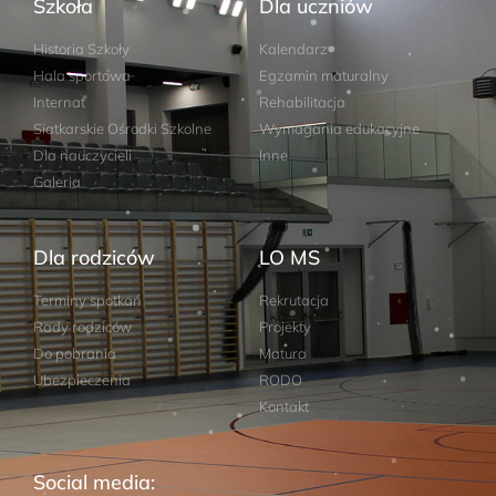
Szkoła
Dla uczniów
Historia Szkoły
Kalendarz
Hala sportowa
Egzamin maturalny
Internat
Rehabilitacja
Siatkarskie Ośrodki Szkolne
Wymagania edukacyjne
Dla nauczycieli
Inne
Galeria
Dla rodziców
LO MS
Terminy spotkań
Rekrutacja
Rady rodziców
Projekty
Do pobrania
Matura
Ubezpieczenia
RODO
Kontakt
Social media: