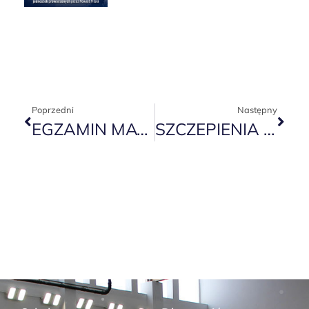
Poprzedni
Następny
EGZAMIN MATURALNY- SESJA POPRAWKOWA
SZCZEPIENIA PRZECIW COVID-19 DLA MŁODZIEŻY