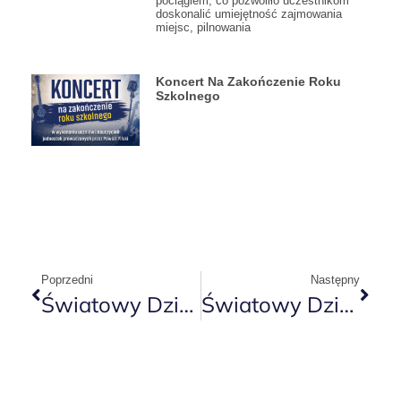
pociągiem, co pozwoliło uczestnikom
doskonalić umiejętność zajmowania
miejsc, pilnowania
Koncert Na Zakończenie Roku
Szkolnego
Poprzedni
Następny
Światowy Dzień Rzucania Palenia
Światowy Dzień AIDS 2024