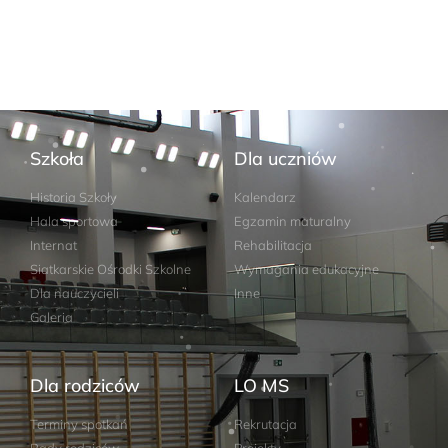
Szkoła
Dla uczniów
Historia Szkoły
Kalendarz
Hala sportowa
Egzamin maturalny
Internat
Rehabilitacja
Siatkarskie Ośrodki Szkolne
Wymagania edukacyjne
Dla nauczycieli
Inne
Galeria
Dla rodziców
LO MS
Terminy spotkań
Rekrutacja
Rady rodziców
Projekty