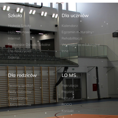
Szkoła
Dla uczniów
Historia Szkoły
Kalendarz
Hala sportowa
Egzamin maturalny
Internat
Rehabilitacja
Siatkarskie Ośrodki Szkolne
Wymagania edukacyjne
Dla nauczycieli
Inne
Galeria
Dla rodziców
LO MS
Terminy spotkań
Rekrutacja
Rady rodziców
Projekty
Do pobrania
Matura
Ubezpieczenia
RODO
Kontakt