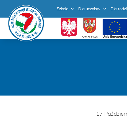
Szkoła
Dla uczniów
Dla rodz
17 Paździer