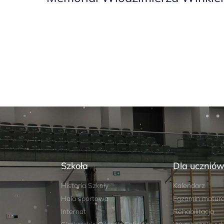
Szkoła
Dla ucznió
Historia Szkoły
Kalendarz
Hala sportowa
Egzamin matura
Internat
Rehabilitacja