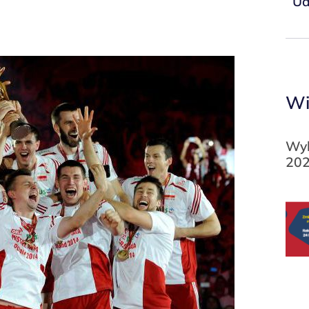
Ud
Wi
Wyk
202