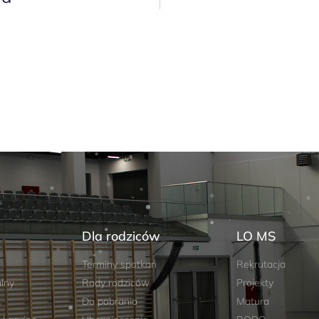
w
Dla rodziców
LO MS
Terminy spotkań
Rekrutacja
lny
Rady rodziców
Projekty
Do pobrania
Matura