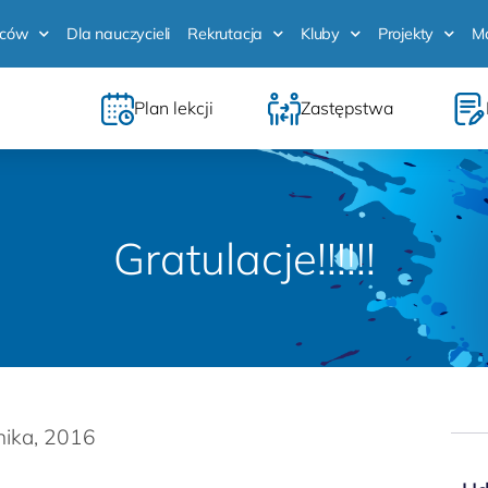
iców
Dla nauczycieli
Rekrutacja
Kluby
Projekty
M
Plan lekcji
Zastępstwa
Gratulacje!!!!!!
nika, 2016