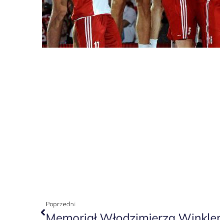
Poprzedni
Memoriał Włodzimierza Winkle