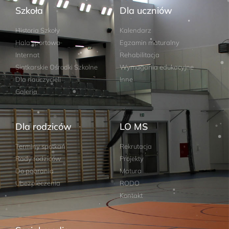
Szkoła
Dla uczniów
Historia Szkoły
Kalendarz
Hala sportowa
Egzamin maturalny
Internat
Rehabilitacja
Siatkarskie Ośrodki Szkolne
Wymagania edukacyjne
Dla nauczycieli
Inne
Galeria
Dla rodziców
LO MS
Terminy spotkań
Rekrutacja
Rady rodziców
Projekty
Do pobrania
Matura
Ubezpieczenia
RODO
Kontakt