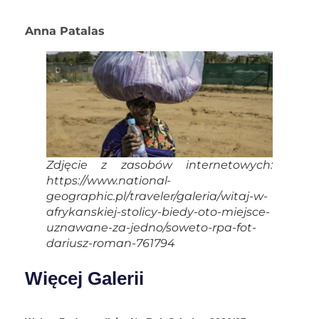
Anna Patalas
Zdjęcie z zasobów internetowych:
https://www.national-
geographic.pl/traveler/galeria/witaj-w-
afrykanskiej-stolicy-biedy-oto-miejsce-
uznawane-za-jedno/soweto-rpa-fot-
dariusz-roman-761794
Więcej Galerii