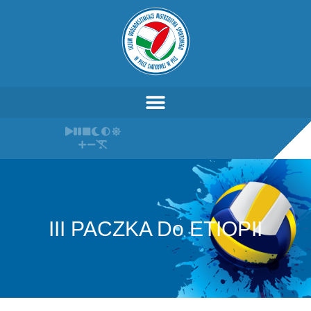
III PACZKA Do ETIOPII