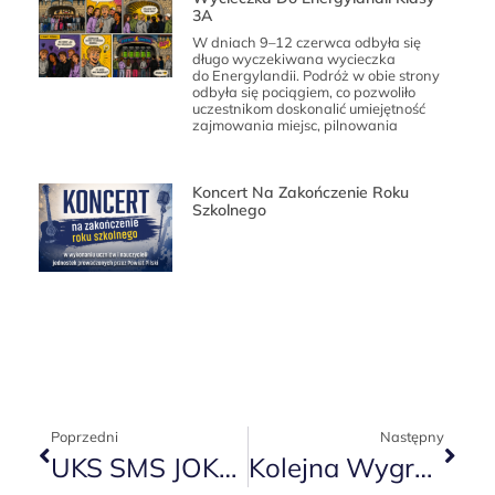
3A
W dniach 9–12 czerwca odbyła się
długo wyczekiwana wycieczka
do Energylandii. Podróż w obie strony
odbyła się pociągiem, co pozwoliło
uczestnikom doskonalić umiejętność
zajmowania miejsc, pilnowania
Koncert Na Zakończenie Roku
Szkolnego
Poprzedni
Następny
UKS SMS JOKER PIŁA Vs MUKS KANGUR NOWY TOMYŚL
Kolejna Wygrana Naszych Kadetów!