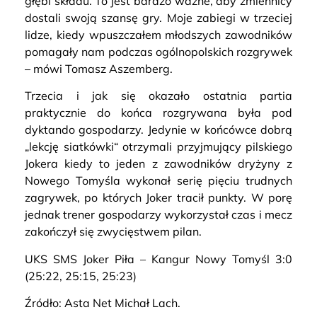
głębi składu. To jest bardzo ważne, aby zmiennicy
dostali swoją szansę gry. Moje zabiegi w trzeciej
lidze, kiedy wpuszczałem młodszych zawodników
pomagały nam podczas ogólnopolskich rozgrywek
– mówi Tomasz Aszemberg.
Trzecia i jak się okazało ostatnia partia
praktycznie do końca rozgrywana była pod
dyktando gospodarzy. Jedynie w końcówce dobrą
„lekcję siatkówki“ otrzymali przyjmujący pilskiego
Jokera kiedy to jeden z zawodników dryżyny z
Nowego Tomyśla wykonał serię pięciu trudnych
zagrywek, po których Joker tracił punkty. W porę
jednak trener gospodarzy wykorzystał czas i mecz
zakończył się zwycięstwem pilan.
UKS SMS Joker Piła – Kangur Nowy Tomyśl 3:0
(25:22, 25:15, 25:23)
Źródło: Asta Net Michał Lach.