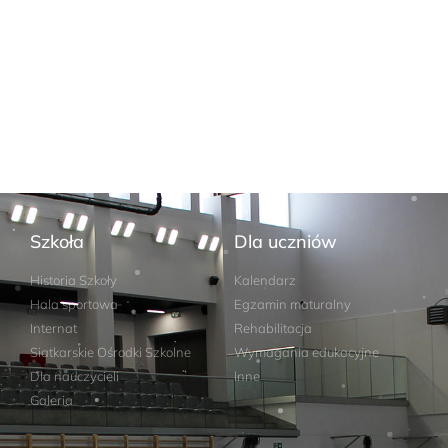
Szkoła
Dla uczniów
Historia Szkoły
Kalendarz
Hala sportowa
Egzamin maturalny
Internat
Rehabilitacja
Siatkarskie Ośrodki Szkolne
Wymagania edukacyjne
Dla nauczycieli
Inne
Galeria