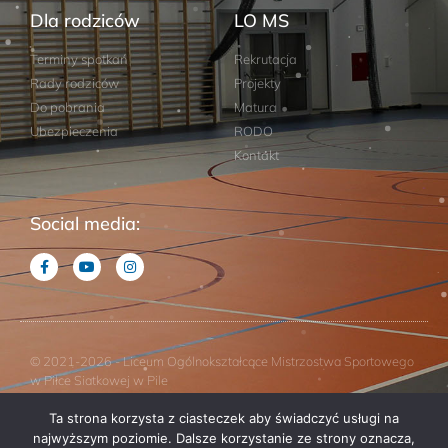
Dla rodziców
LO MS
Terminy spotkań
Rekrutacja
Rady rodziców
Projekty
Do pobrania
Matura
Ubezpieczenia
RODO
Kontakt
Social media:
© 2021-2026 - Liceum Ogólnokształcące Mistrzostwa Sportowego
w Piłce Siatkowej w Pile
Ta strona korzysta z ciasteczek aby świadczyć usługi na
Projekt: Studio Horizon
najwyższym poziomie. Dalsze korzystanie ze strony oznacza,