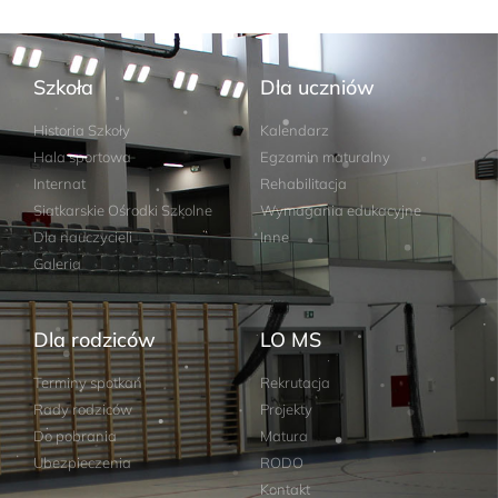
Szkoła
Dla uczniów
Historia Szkoły
Kalendarz
Hala sportowa
Egzamin maturalny
Internat
Rehabilitacja
Siatkarskie Ośrodki Szkolne
Wymagania edukacyjne
Dla nauczycieli
Inne
Galeria
Dla rodziców
LO MS
Terminy spotkań
Rekrutacja
Rady rodziców
Projekty
Do pobrania
Matura
Ubezpieczenia
RODO
Kontakt