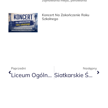
zajmowania miejsc, pilnowania
Koncert Na Zakończenie Roku
Szkolnego
Poprzedni
Następny
Liceum Ogólnokształcące Mistrzostwa Sportowego W Piłce Siatkowej W Pile
Siatkarskie Święto W Czarnkowie