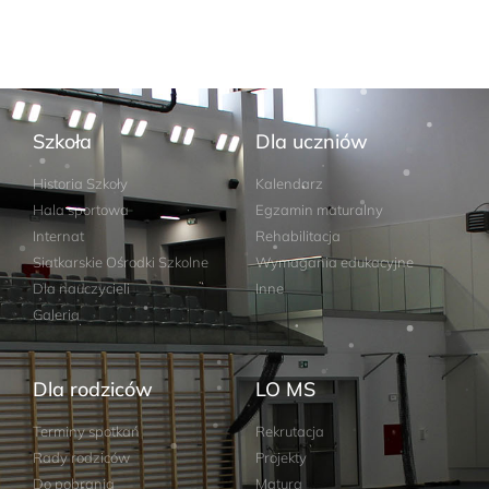
Szkoła
Dla uczniów
Historia Szkoły
Kalendarz
Hala sportowa
Egzamin maturalny
Internat
Rehabilitacja
Siatkarskie Ośrodki Szkolne
Wymagania edukacyjne
Dla nauczycieli
Inne
Galeria
Dla rodziców
LO MS
Terminy spotkań
Rekrutacja
Rady rodziców
Projekty
Do pobrania
Matura