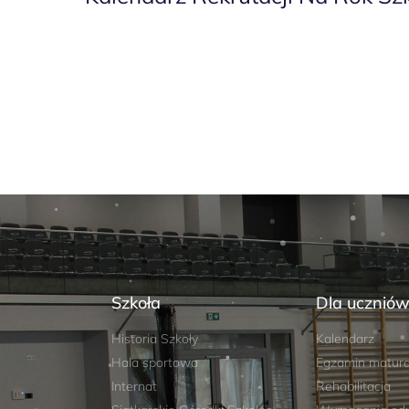
Szkoła
Dla ucznió
Historia Szkoły
Kalendarz
Hala sportowa
Egzamin matura
Internat
Rehabilitacja