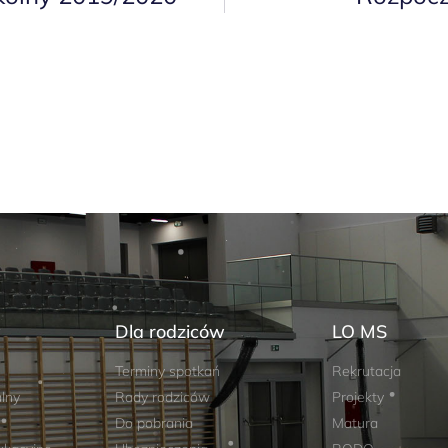
w
Dla rodziców
LO MS
Terminy spotkań
Rekrutacja
lny
Rady rodziców
Projekty
Do pobrania
Matura