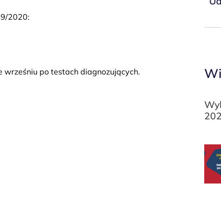
Ud
19/2020:
Wi
 wrześniu po testach diagnozujących.
Wyk
202