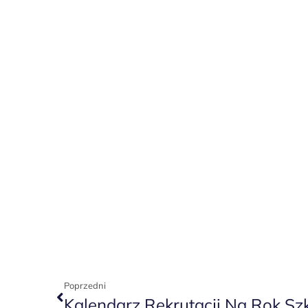
Poprzedni
Kalendarz Rekrutacji Na Rok Sz