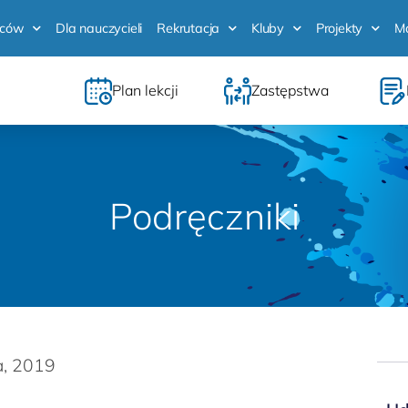
iców
Dla nauczycieli
Rekrutacja
Kluby
Projekty
M
Plan lekcji
Zastępstwa
Podręczniki
a, 2019