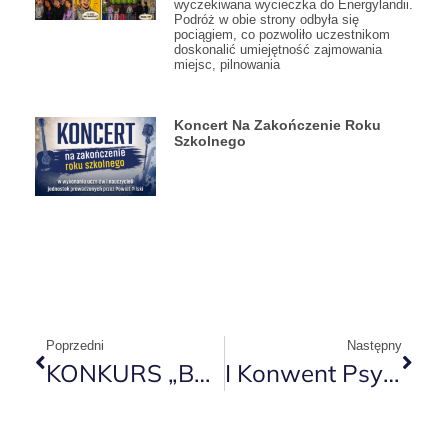
wyczekiwana wycieczka do Energylandii.
Podróż w obie strony odbyła się
pociągiem, co pozwoliło uczestnikom
doskonalić umiejętność zajmowania
miejsc, pilnowania
Koncert Na Zakończenie Roku
Szkolnego
Poprzedni
Następny
KONKURS „BE THE MASTERCHEF IN YOUR OWN KITCHEN”- „BĄDŹ MASTERSZEFEM WE WŁASNEJ KUCHNI”
I Konwent Psychologów I Pedagogów Szkół I Placówek Powiatu Pilskiego.