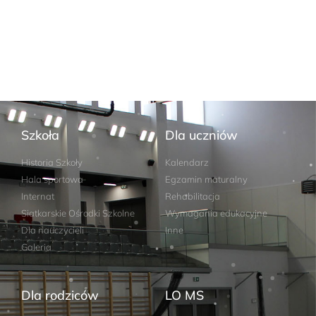
Szkoła
Dla uczniów
Historia Szkoły
Kalendarz
Hala sportowa
Egzamin maturalny
Internat
Rehabilitacja
Siatkarskie Ośrodki Szkolne
Wymagania edukacyjne
Dla nauczycieli
Inne
Galeria
Dla rodziców
LO MS