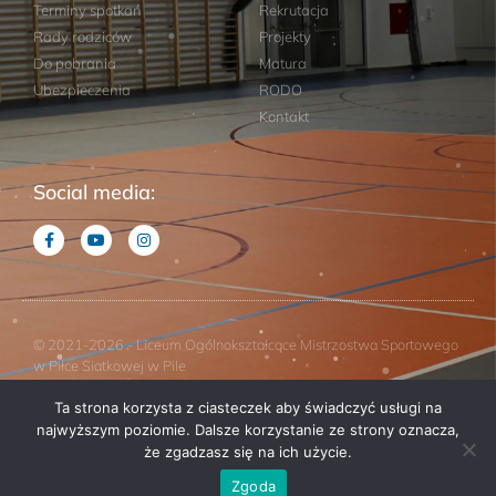
Terminy spotkań
Rekrutacja
Rady rodziców
Projekty
Do pobrania
Matura
Ubezpieczenia
RODO
Kontakt
Social media:
© 2021-2026 - Liceum Ogólnokształcące Mistrzostwa Sportowego
w Piłce Siatkowej w Pile
Ta strona korzysta z ciasteczek aby świadczyć usługi na
Projekt: Studio Horizon
najwyższym poziomie. Dalsze korzystanie ze strony oznacza,
że zgadzasz się na ich użycie.
Zgoda