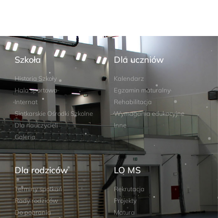
Szkoła
Dla uczniów
Historia Szkoły
Kalendarz
Hala sportowa
Egzamin maturalny
Internat
Rehabilitacja
Siatkarskie Ośrodki Szkolne
Wymagania edukacyjne
Dla nauczycieli
Inne
Galeria
Dla rodziców
LO MS
Terminy spotkań
Rekrutacja
Rady rodziców
Projekty
Do pobrania
Matura