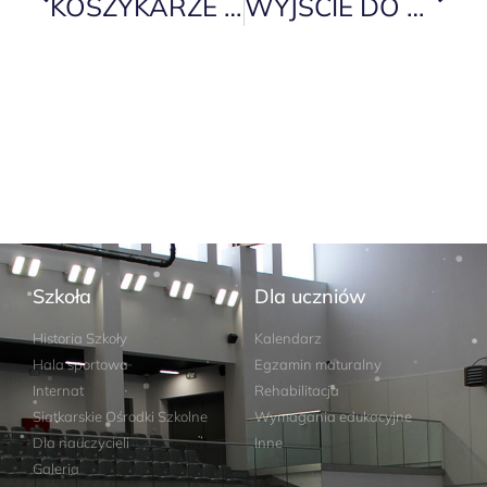
KOSZYKARZE NA LICEALIADZIE
WYJŚCIE DO KINA
Szkoła
Dla uczniów
Historia Szkoły
Kalendarz
Hala sportowa
Egzamin maturalny
Internat
Rehabilitacja
Siatkarskie Ośrodki Szkolne
Wymagania edukacyjne
Dla nauczycieli
Inne
Galeria