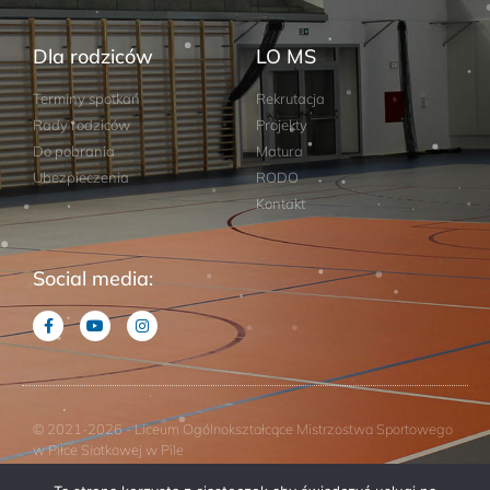
Dla rodziców
LO MS
Terminy spotkań
Rekrutacja
Rady rodziców
Projekty
Do pobrania
Matura
Ubezpieczenia
RODO
Kontakt
Social media:
© 2021-2026 - Liceum Ogólnokształcące Mistrzostwa Sportowego
w Piłce Siatkowej w Pile