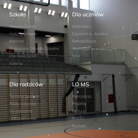
Szkoła
Dla uczniów
Historia Szkoły
Kalendarz
Hala sportowa
Egzamin maturalny
Internat
Rehabilitacja
Siatkarskie Ośrodki Szkolne
Wymagania edukacyjne
Dla nauczycieli
Inne
Galeria
Dla rodziców
LO MS
Terminy spotkań
Rekrutacja
Rady rodziców
Projekty
Do pobrania
Matura
Ubezpieczenia
RODO
Kontakt