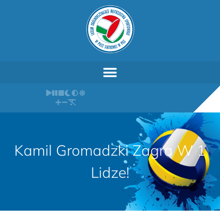
Kamil Gromadzki Zagra W 1
Lidze!