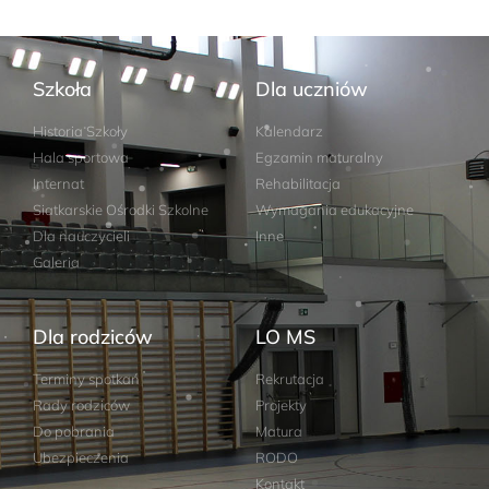
Szkoła
Dla uczniów
Historia Szkoły
Kalendarz
Hala sportowa
Egzamin maturalny
Internat
Rehabilitacja
Siatkarskie Ośrodki Szkolne
Wymagania edukacyjne
Dla nauczycieli
Inne
Galeria
Dla rodziców
LO MS
Terminy spotkań
Rekrutacja
Rady rodziców
Projekty
Do pobrania
Matura
Ubezpieczenia
RODO
Kontakt