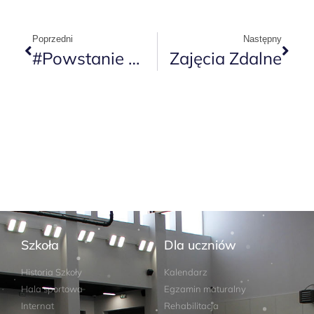
Poprzedni
Następny
#Powstanie Wielkopolskie 1918-1919
Zajęcia Zdalne
Szkoła
Dla uczniów
Historia Szkoły
Kalendarz
Hala sportowa
Egzamin maturalny
Internat
Rehabilitacja