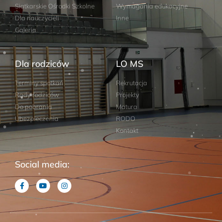
Siatkarskie Ośrodki Szkolne
Wymagania edukacyjne
Dla nauczycieli
Inne
Galeria
Dla rodziców
LO MS
Terminy spotkań
Rekrutacja
Rady rodziców
Projekty
Do pobrania
Matura
Ubezpieczenia
RODO
Kontakt
Social media: